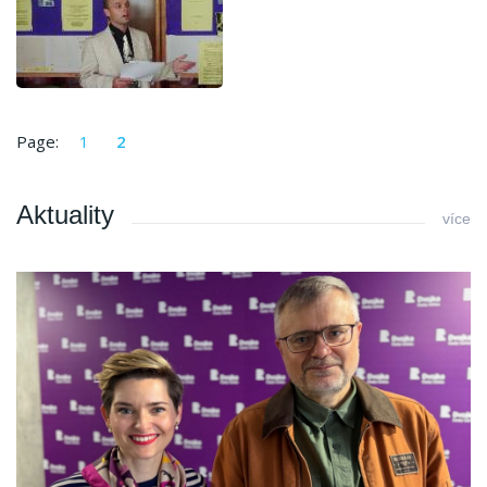
Page:
1
2
Aktuality
více