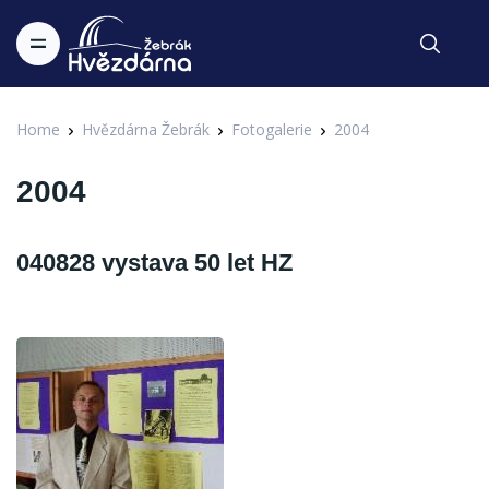
Home
Hvězdárna Žebrák
Fotogalerie
2004
2004
040828 vystava 50 let HZ