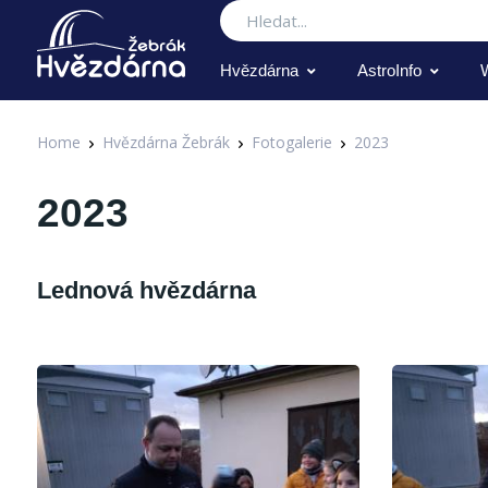
Hledat
Hvězdárna
AstroInfo
Home
Hvězdárna Žebrák
Fotogalerie
2023
2023
Lednová hvězdárna