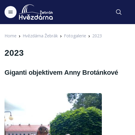
Home
Hvězdárna Žebrák
Fotogalerie
2023
2023
Giganti objektivem Anny Brotánkové