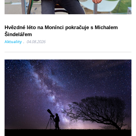
Hvězdné léto na Monínci pokračuje s Michalem
Šindelářem
Aktuality
04.08.2026