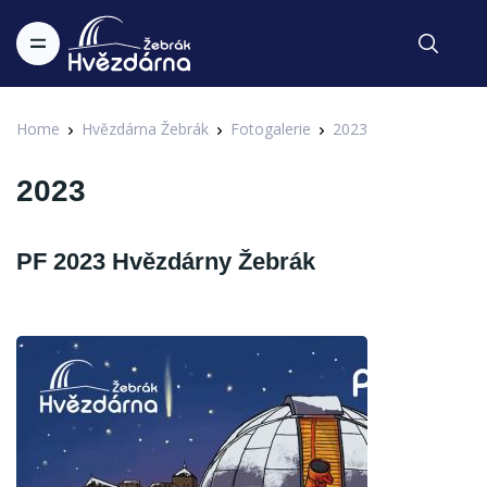
Home
Hvězdárna Žebrák
Fotogalerie
2023
2023
PF 2023 Hvězdárny Žebrák