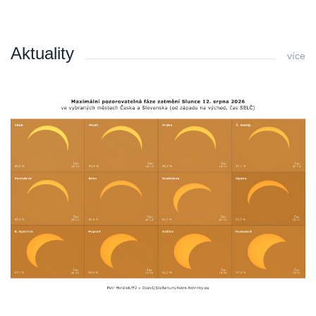
Aktuality
více