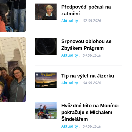
Předpověď počasí na
zatmění
Aktuality
07.08.2026
Srpnovou oblohou se
Zbyškem Prágrem
Aktuality
04.08.2026
Tip na výlet na Jizerku
Aktuality
04.08.2026
Hvězdné léto na Monínci
pokračuje s Michalem
Šindelářem
Aktuality
04.08.2026