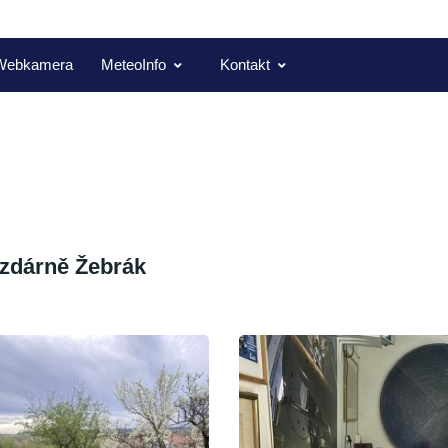
Webkamera
MeteoInfo
Kontakt
ězdárně Žebrák