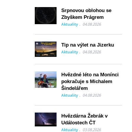
Srpnovou oblohou se
Zbyškem Prágrem
Aktuality
04.08.2026
Tip na výlet na Jizerku
Aktuality
04.08.2026
Hvězdné léto na Monínci
pokračuje s Michalem
Šindelářem
Aktuality
04.08.2026
Hvězdárna Žebrák v
Událostech ČT
Aktuality
03.08.2026