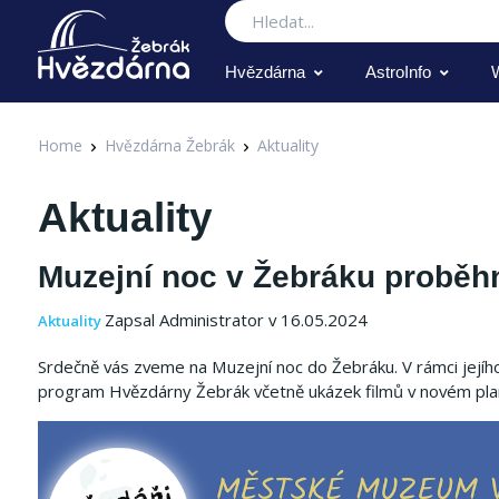
Hledat
Hvězdárna
AstroInfo
Home
Hvězdárna Žebrák
Aktuality
Aktuality
Muzejní noc v Žebráku proběhn
Zapsal Administrator v 16.05.2024
Aktuality
Srdečně vás zveme na Muzejní noc do Žebráku. V rámci jejíh
program Hvězdárny Žebrák včetně ukázek filmů v novém plan