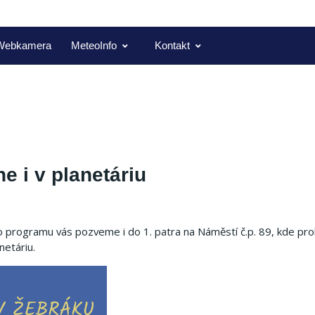
Webkamera
MeteoInfo
Kontakt
e i v planetáriu
o programu vás pozveme i do 1. patra na Náměstí č.p. 89, kde pr
etáriu.