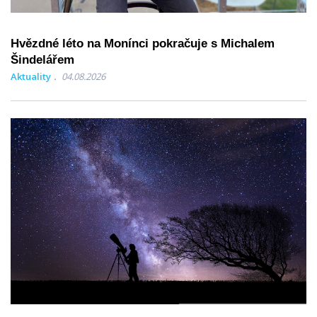
Hvězdné léto na Monínci pokračuje s Michalem
Šindelářem
Aktuality
04.08.2026