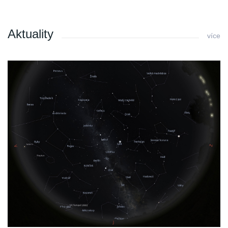
Aktuality
více