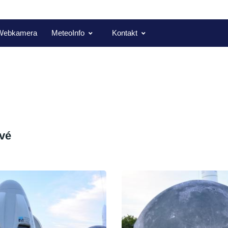
Webkamera
MeteoInfo
Kontakt
vé