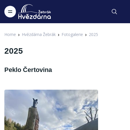
Home
Hvězdárna Žebrák
Fotogalerie
2025
2025
Peklo Čertovina