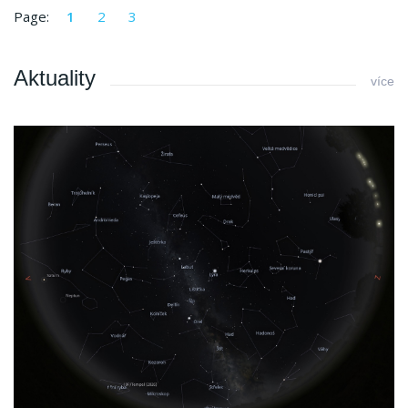
Page:
1
2
3
Aktuality
více