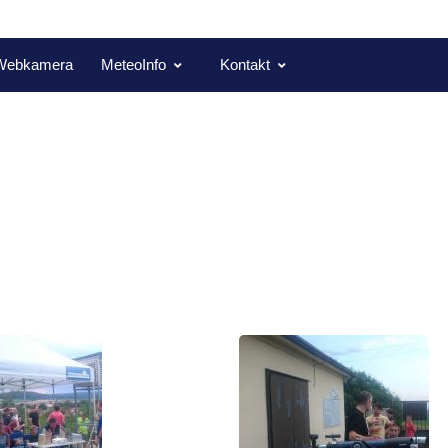
Webkamera
MeteoInfo
Kontakt