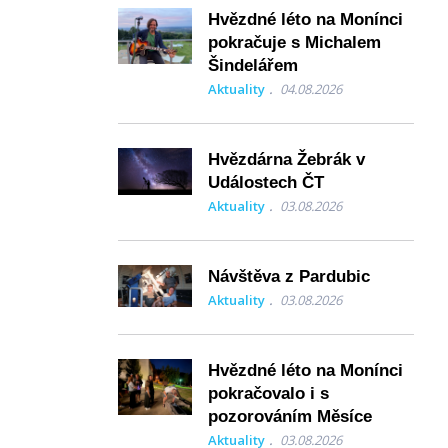
Hvězdné léto na Monínci
pokračuje s Michalem
Šindelářem
Aktuality
04.08.2026
Hvězdárna Žebrák v
Událostech ČT
Aktuality
03.08.2026
Návštěva z Pardubic
Aktuality
03.08.2026
Hvězdné léto na Monínci
pokračovalo i s
pozorováním Měsíce
Aktuality
03.08.2026