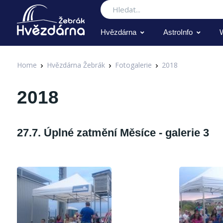
Hledat
Hvězdárna
AstroInfo
Home
Hvězdárna Žebrák
Fotogalerie
2018
2018
27.7. Úplné zatmění Měsíce - galerie 3