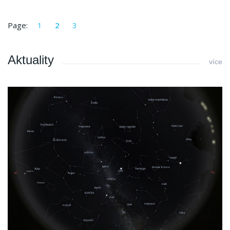
Page:
1
2
3
Aktuality
více