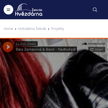
Home
Hvězdárna Žebrák
Projekty
Festival hvězd
Bára Zemanová & Band - Nadhvězdí
2. IAHF - 2. Internetový astronomický hudební festival Hvězdárny
Zapsal Administrator v 22.01.2017
Žebrák
V našem hudebním seriálu vás už druhým rokem vyzýváme,
abyste napsali i vy svůj hudební tip na astropísničku. Od
Heleny z Plzně tu máme Nadhvězdí od Báry Zemanové...
BÁRA ZEMANOVÁ & BAND - NADHVĚZDÍ
(B.Zemanová, T.Mouřenec)