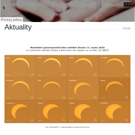
Zpět
Aktuality
více