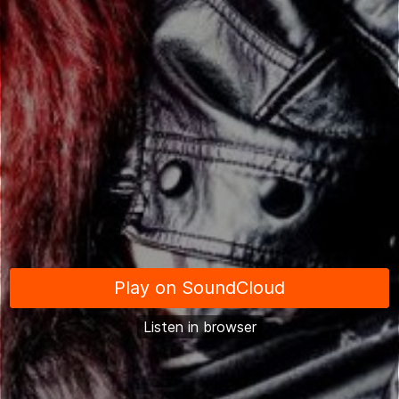
Noc ve mně usíná
Tma si mě převrací,
Proč zrovna já pod vírem ovací.
Vinná i nevinná,
Povzdech či příčina
Nebo snad vidina, že jsem v tom jediná.
Tma se mnou hází jak s raněnou srnou,
Satan se raduje, andělé trnou.
Chodidla tančí na hrotech špendlíků,
Kdosi je za dveřmi, nedosáhnu na kliku.
Pokus o dvojbytnost byl marný.
Kašleme na hrdost v přepočtu na dny.
Hrdlo se ztenčilo, krev tuhne v želé.
Ty kdos to započal, skonči to celé.
REF.: Nadhvězdo z nadhvězdí, jsi tolik krásná.