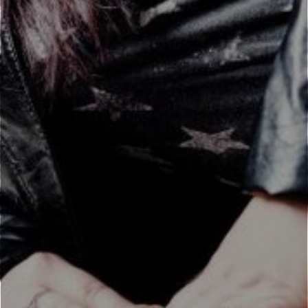
Kudy se nejezdí, vezeš mě, blázna.
Vezeš mě vesmírem, závrať mě jímá.
Štíty se rozbily a je mi zima.
Pro nás dva je zima, jak černej Petr.
Nadhvězdy totiž nemají tachometr.
Do dálky tisíců světelných let, bojím se taky,
Však letím hned.
A vždycky se najde ten, kdo dolů tě srazí.
Ale ten strach, ale ten strach.
REF.: Nadhvězdo z nadhvězdí, jsi tolik krásná.
Kudy se nejezdí, vezeš mě blázna.
Vezeš mě vesmírem, závrať mě jímá.
Štíty se rozbily a je mi zima. A je mi zima.
Za tip děkujeme a posíláme krásný dárek. Pokud chcete i
vy ostatní, napište svůj tip na
kontakt@hvezdarnazebrak.cz.
Poslední změna: 22.01.2017 v 00:00