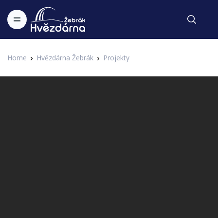
Home
Hvězdárna Žebrák
Projekty
Festival hvězd
Dalibor Janda - Všechno na Mars
1. IAHF - 1. Internetový astronomický hudební festival Hvězdárny
Zapsal Administrator v 08.02.2016
Žebrák
Zpěvák Dalibor Janda je amatérským astronomem. Dokonce
vlastní několik hvězdářských dalekohledů a v jeho písničkách
se vztah k vesmíru zrcadlí. Tentokrát jsme pro vás vybrali
písničku Všechno na Mars.
Dalibor Janda - Všechno na Mars