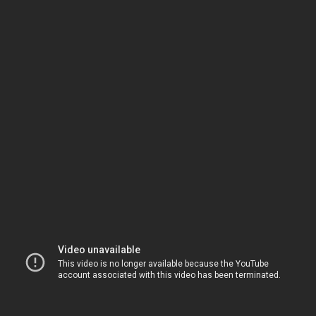
Všechno na Mars, všechno na Mars, všechno na Mars
2005 lidi pohrdli Taxisem,
2006 Chuchli potáhli nápisem:
Koně už jsou nadbytečný,
vstávejte z postelí,
lidi v noci vystřelí koně na Mars!
2005 všechny aleje káceli,
2006 náhle pařezy zmizely.
Lesy už jsou nadbytečný,
vstávejte z postelí,
lidi v noci vystřelí stromy na Mars!
Všechno už máš
na kolenou a pod vodou
měj si príma byt
A v létě ber dovolenou
a místo kafe pij energit