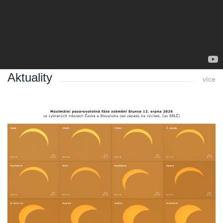
veřejností. Přijďte se na Mars podívat i vy...
Poslední změna: 08.02.2016 v 00:01
Zpět
Aktuality
více