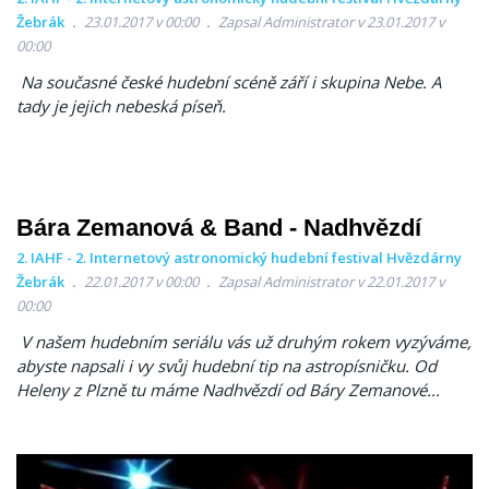
Žebrák
23.01.2017 v 00:00
Zapsal Administrator v 23.01.2017 v
00:00
Na současné české hudební scéně září i skupina Nebe. A
tady je jejich nebeská píseň.
Bára Zemanová & Band - Nadhvězdí
2. IAHF - 2. Internetový astronomický hudební festival Hvězdárny
Žebrák
22.01.2017 v 00:00
Zapsal Administrator v 22.01.2017 v
00:00
V našem hudebním seriálu vás už druhým rokem vyzýváme,
abyste napsali i vy svůj hudební tip na astropísničku. Od
Heleny z Plzně tu máme Nadhvězdí od Báry Zemanové...