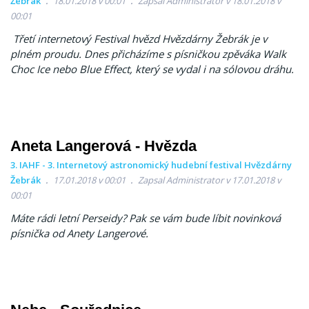
Žebrák
18.01.2018 v 00:01
Zapsal Administrator v 18.01.2018 v
00:01
Třetí internetový Festival hvězd Hvězdárny Žebrák je v
plném proudu. Dnes přicházíme s písničkou zpěváka Walk
Choc Ice nebo Blue Effect, který se vydal i na sólovou dráhu.
Aneta Langerová - Hvězda
3. IAHF - 3. Internetový astronomický hudební festival Hvězdárny
Žebrák
17.01.2018 v 00:01
Zapsal Administrator v 17.01.2018 v
00:01
Máte rádi letní Perseidy? Pak se vám bude líbit novinková
písnička od Anety Langerové.