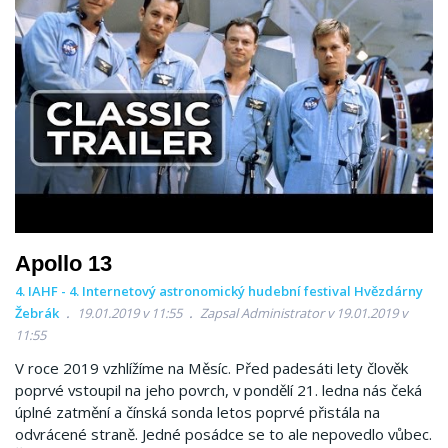
Apollo 13
4. IAHF - 4. Internetový astronomický hudební festival Hvězdárny
Žebrák
19.01.2019 v 11:55
Zapsal Administrator v 19.01.2019 v
11:55
V roce 2019 vzhlížíme na Měsíc. Před padesáti lety člověk
poprvé vstoupil na jeho povrch, v pondělí 21. ledna nás čeká
úplné zatmění a čínská sonda letos poprvé přistála na
odvrácené straně. Jedné posádce se to ale nepovedlo vůbec.