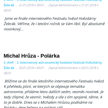
Žebrák
21.01.2018 v 00:01
Zapsal Administrator v 21.01.2018 v
00:01
Jsme ve finále internetového Festivalu hvězd Hvězdárny
Žebrák. Věříme, že i letošní ročník se Vám líbil. Byl absolutně
novinkový...
Michal Hrůza - Polárka
3. IAHF - 3. Internetový astronomický hudební festival Hvězdárny
Žebrák
20.01.2018 v 00:01
Zapsal Administrator v 20.01.2018 v
00:01
Blížíme se do finále letošního internetového Festivalu hvězd.
K přehledu písní, ve kterých se objevuje tematika
astronomie, přidáme letos dalších sedm, vesměs novinek. Je
tedy zřejmé, že vesmír, hvězdy a vše s tím spojené, táhne. A
to je dobře. Dnes se s Michalem Hrůzou podíváme na
Polárku, lépe řečeno na polární záři.