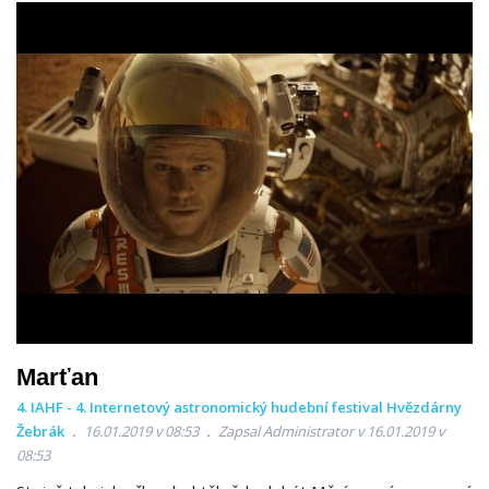
Marťan
4. IAHF - 4. Internetový astronomický hudební festival Hvězdárny
Žebrák
16.01.2019 v 08:53
Zapsal Administrator v 16.01.2019 v
08:53