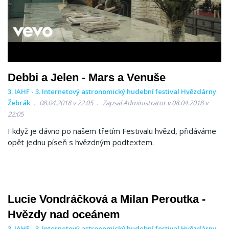
Debbi a Jelen - Mars a Venuše
3. IAHF - 3. Internetový astronomický hudební festival Hvězdárny
Žebrák
08.04.2018 v 22:05
Zapsal Administrator v 08.04.2018 v
22:05
I když je dávno po našem třetím Festivalu hvězd, přidáváme
opět jednu píseň s hvězdným podtextem.
Lucie Vondráčková a Milan Peroutka -
Hvězdy nad oceánem
3. IAHF - 3. Internetový astronomický hudební festival Hvězdárny