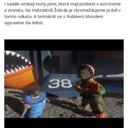
I nadále vznikají texty písní, které mají podtext v astronomii
a vesmíru. Na Hvězdárně Žebrák je shromaždujeme právě v
tomto odkazu. A tentokrát se s Robinem Moodem
vypravíme Na Měsíc.