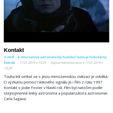
Kontakt
4. IAHF - 4. Internetový astronomický hudební festival Hvězdárny
Žebrák
17.01.2019 v 13:29
Zapsal Administrator v 17.01.2019 v
13:29
Touha lidí setkat se s jinou mimozemskou civilizací je odvěká.
O výzkumu pomocí rádiového signálu je i film z roku 1997
Kontakt s Jodie Foster v hlavní roli. Film byl natočen podle
stejnojmenné knihy astronoma a popularizátora astronomie
Carla Sagana.