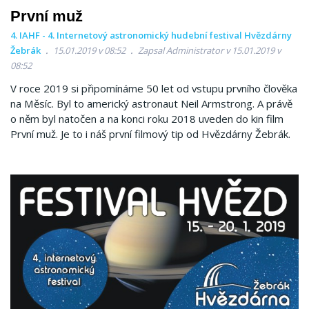
První muž
4. IAHF - 4. Internetový astronomický hudební festival Hvězdárny
Žebrák
15.01.2019 v 08:52
Zapsal Administrator v 15.01.2019 v
08:52
V roce 2019 si připomínáme 50 let od vstupu prvního člověka
na Měsíc. Byl to americký astronaut Neil Armstrong. A právě
o něm byl natočen a na konci roku 2018 uveden do kin film
První muž. Je to i náš první filmový tip od Hvězdárny Žebrák.