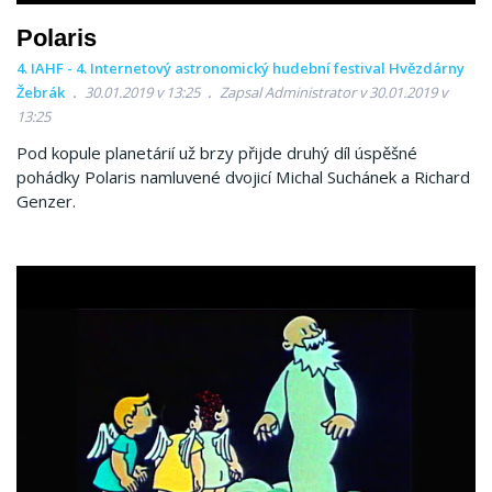
Polaris
4. IAHF - 4. Internetový astronomický hudební festival Hvězdárny
Žebrák
30.01.2019 v 13:25
Zapsal Administrator v 30.01.2019 v
13:25
Pod kopule planetárií už brzy přijde druhý díl úspěšné
pohádky Polaris namluvené dvojicí Michal Suchánek a Richard
Genzer.