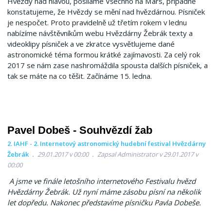
Hvězdy nad hlavou, posíláme Všechno na Mars, případně
konstatujeme, že Hvězdy se mění nad hvězdárnou. Písniček
je nespočet. Proto pravidelně už třetím rokem v lednu
nabízíme návštěvníkům webu Hvězdárny Žebrák texty a
videoklipy písniček a ve zkratce vysvětlujeme dané
astronomické téma formou krátké zajímavosti. Za celý rok
2017 se nám zase nashromáždila spousta dalších písniček, a
tak se máte na co těšit. Začínáme 15. ledna.
Pavel Dobeš - Souhvězdí žab
2. IAHF - 2. Internetový astronomický hudební festival Hvězdárny
Žebrák
29.01.2017 v 00:00
Zapsal Administrator v 29.01.2017 v
00:00
A jsme ve finále letošního internetového Festivalu hvězd
Hvězdárny Žebrák. Už nyní máme zásobu písní na několik
let dopředu. Nakonec představíme písničku Pavla Dobeše.