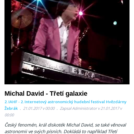
Michal David - Třetí galaxie
2. IAHF - 2. Internetový astronomický hudební festival Hvězdárny
Žebrák
21.01.2017 v 00:00
Zapsal Administrator v 21.01.2017 v
00:00
Český fenomén, král diskoték Michal David, se také věnoval
astronomii ve svých písních. Dokládá to například Třetí