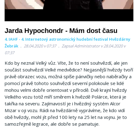
Jarda Hypochondr - Mám dost času
4. IAHF - 4. Internetový astronomický hudební festival Hvězdárny
Žebrák
28.04.2020 v 07:37
Zapsal Administrator v 28.04.2020 v
07:37
Kdo by neznal Velký vůz. Víte, že to není souhvězdí, ale jen
součást souhvězdí Velké medvědice? Nejjasnější hvězdy tvoří
právě obrazec vozu, možná spíše pánvičky nebo naběračky a
pomocí právě tohoto souhvězdí severní polokoule se lidé
mohou velmi dobře orientovat v přírodě. Dvě krajní hvězdy
Velkého vozu totiž míří směrem k hvězdě Polárce, která je
takřka na severu. Zajímavostí je i hvězdný systém Alcor
Mizar v oji vozu. Rádi na hvězdárně vyprávíme, že kdo vidí
obě hvězdy, mohl jít před 100 lety na 25 let na vojnu. Je to
samozřejmě legrace, ale dobře se pamatuje.