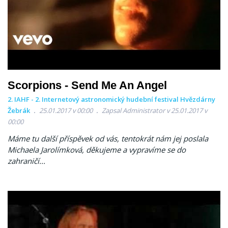
Scorpions - Send Me An Angel
2. IAHF - 2. Internetový astronomický hudební festival Hvězdárny
Žebrák
25.01.2017 v 00:00
Zapsal Administrator v 25.01.2017 v
00:00
Máme tu další příspěvek od vás, tentokrát nám jej poslala
Michaela Jarolímková, děkujeme a vypravíme se do
zahraničí...