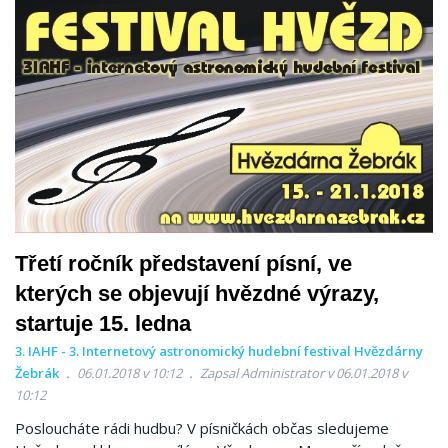
Třetí ročník představení písní, ve
kterých se objevují hvězdné výrazy,
startuje 15. ledna
3. IAHF - 3. Internetový astronomický hudební festival Hvězdárny
Žebrák
06.01.2018 v 10:12
Zapsal Administrator v 06.01.2018 v
10:12
Posloucháte rádi hudbu? V písničkách občas sledujeme