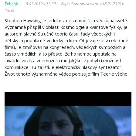
Žebrák
18.01.2019 v 13:39
Zapsal Administrator v 18.01.2019 v
13:39
Stephen Hawking je jedním z nejznámějších vědců na světě.
Významně přispěl v oblasti kosmologie a kvantové fyziky, je
autorem slavné Stručné teorie času, řady vědeckých i
dětských populárně-vědeckých knih. Objevuje se v celé řadě
filmů, je zmiňován na kongresech, vědeckých sympóziích a
často v médiích, a to přesto, že ho nemoc upoutala na
invalidní vozík a znemožnila mu jakýkoliv pohyb i možnost
komunikace. Tu zajišťuje elektronický hlasový syntezátor.
Život tohoto významného vědce popisuje film Teorie všeho.