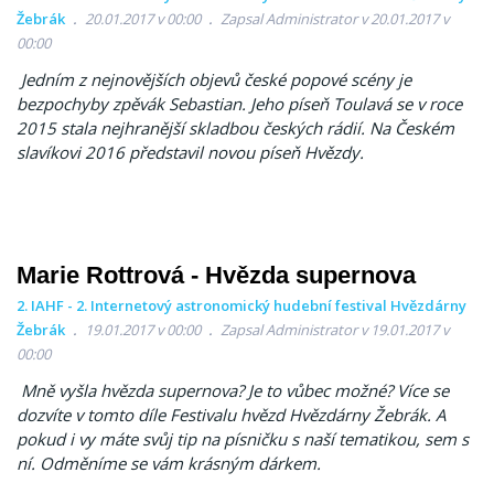
Žebrák
20.01.2017 v 00:00
Zapsal Administrator v 20.01.2017 v
00:00
Jedním z nejnovějších objevů české popové scény je
bezpochyby zpěvák Sebastian. Jeho píseň Toulavá se v roce
2015 stala nejhranější skladbou českých rádií. Na Českém
slavíkovi 2016 představil novou píseň Hvězdy.
Marie Rottrová - Hvězda supernova
2. IAHF - 2. Internetový astronomický hudební festival Hvězdárny
Žebrák
19.01.2017 v 00:00
Zapsal Administrator v 19.01.2017 v
00:00
Mně vyšla hvězda supernova? Je to vůbec možné? Více se
dozvíte v tomto díle Festivalu hvězd Hvězdárny Žebrák. A
pokud i vy máte svůj tip na písničku s naší tematikou, sem s
ní. Odměníme se vám krásným dárkem.