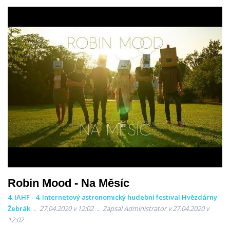
Robin Mood - Na Měsíc
4. IAHF - 4. Internetový astronomický hudební festival Hvězdárny
Žebrák
27.04.2020 v 12:02
Zapsal Administrator v 27.04.2020 v
12:02