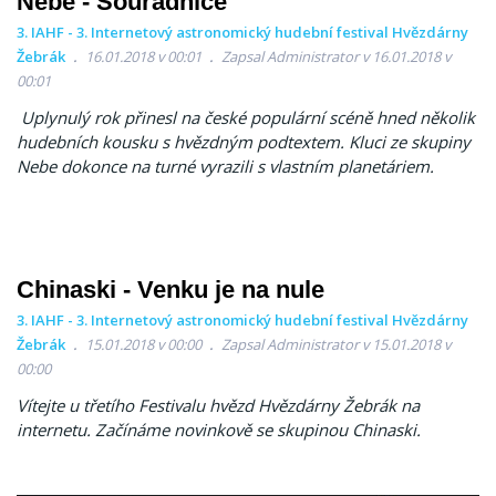
Nebe - Souřadnice
3. IAHF - 3. Internetový astronomický hudební festival Hvězdárny
Žebrák
16.01.2018 v 00:01
Zapsal Administrator v 16.01.2018 v
00:01
Uplynulý rok přinesl na české populární scéně hned několik
hudebních kousku s hvězdným podtextem. Kluci ze skupiny
Nebe dokonce na turné vyrazili s vlastním planetáriem.
Chinaski - Venku je na nule
3. IAHF - 3. Internetový astronomický hudební festival Hvězdárny
Žebrák
15.01.2018 v 00:00
Zapsal Administrator v 15.01.2018 v
00:00
Vítejte u třetího Festivalu hvězd Hvězdárny Žebrák na
internetu. Začínáme novinkově se skupinou Chinaski.