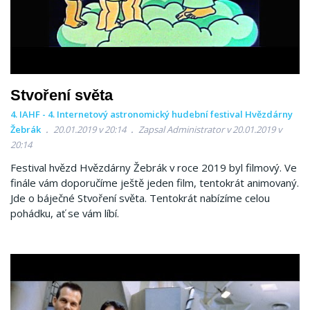
Stvoření světa
4. IAHF - 4. Internetový astronomický hudební festival Hvězdárny
Žebrák
20.01.2019 v 20:14
Zapsal Administrator v 20.01.2019 v
20:14
Festival hvězd Hvězdárny Žebrák v roce 2019 byl filmový. Ve
finále vám doporučíme ještě jeden film, tentokrát animovaný.
Jde o báječné Stvoření světa. Tentokrát nabízíme celou
pohádku, ať se vám líbí.