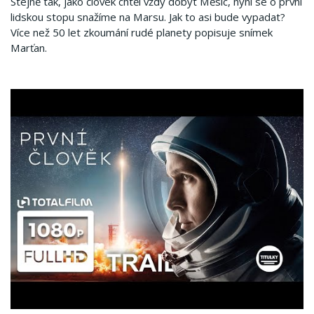
Stejně tak, jako človek chtěl vždy dobýt Měsíc, nyní se o první
lidskou stopu snažíme na Marsu. Jak to asi bude vypadat?
Více než 50 let zkoumání rudé planety popisuje snímek
Marťan.