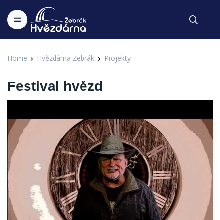
Home
Hvězdárna Žebrák
Projekty
Festival hvězd