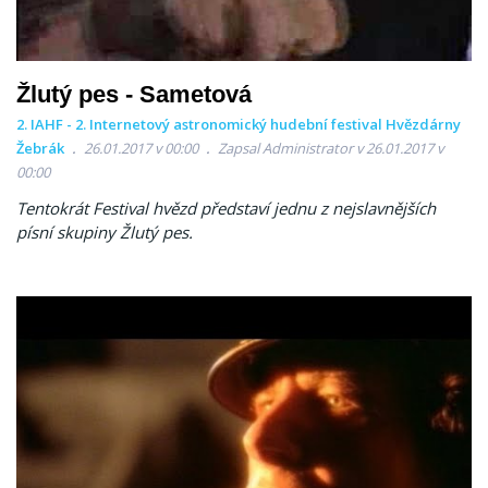
Žlutý pes - Sametová
2. IAHF - 2. Internetový astronomický hudební festival Hvězdárny
Žebrák
26.01.2017 v 00:00
Zapsal Administrator v 26.01.2017 v
00:00
Tentokrát Festival hvězd představí jednu z nejslavnějších
písní skupiny Žlutý pes.