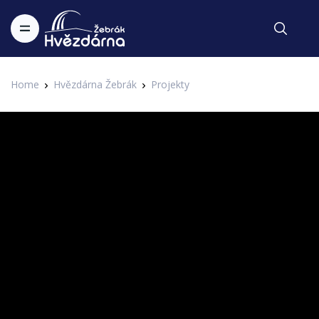
Home
Hvězdárna Žebrák
Projekty
Festival hvězd
Zdeněk Rytíř & Michal Tučný -
Kosmickej vandr
2. IAHF - 2. Internetový astronomický hudební festival Hvězdárny
Zapsal Administrator v 18.01.2017
Žebrák
Fenomenálním českým textařem byl Zdeněk Rytíř. Po boku
fenomenálního zpěváka Michala Tučného si zazpíval písničku
o Kosmickém vandru. Tentokrát se na něj můžete vypravit i
vy společně s námi.