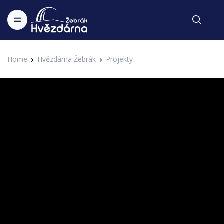
Home
Hvězdárna Žebrák
Projekty
Festival hvězd
Aneta Langerová - Hvězda
3. IAHF - 3. Internetový astronomický hudební festival Hvězdárny
Zapsal Administrator v 17.01.2018
Žebrák
Máte rádi letní Perseidy? Pak se vám bude líbit novinková
písnička od Anety Langerové.
ANETA LANGEROVÁ - HVĚZDA
Na břehu potoka
vrbové proutí