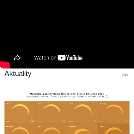
tedy bude jasno, bude to stát za to. I naše hvězdárna
bude otevřená.
Poslední změna: 17.01.2018 v 00:01
Zpět
Aktuality
více