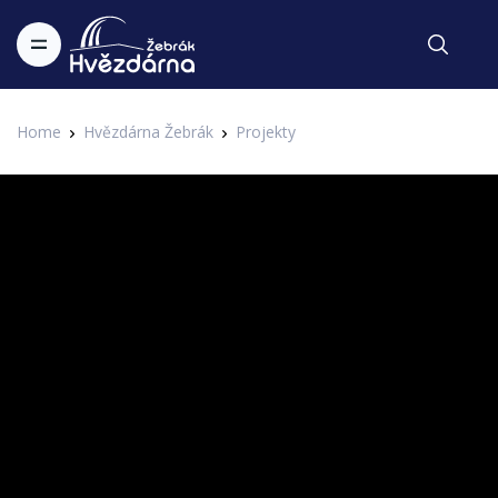
Home
Hvězdárna Žebrák
Projekty
Festival hvězd
Hvězdný Vangelis se vrací
1. IAHF - 1. Internetový astronomický hudební festival Hvězdárny
Zapsal Administrator v 20.09.2016
Žebrák
Na Hvězdárně Žebrák se vracíme k Festivalu hvězd, který u
nás proběhl začátkem letošního roku. Nyní tu máme další
zajímavou zprávu, tentokrát od Vangelise.
Vangelis vydá koncem září zbrusu nové album!
Legendární řecký skladatel a hudebník Vangelis je bezesporu