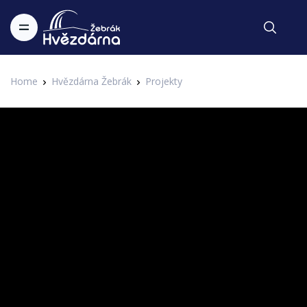
Home
Hvězdárna Žebrák
Projekty
Festival hvězd
Hvězdáři
2. IAHF - 2. Internetový astronomický hudební festival Hvězdárny
Zapsal Administrator v 28.01.2017
Žebrák
Protože je sobota, dáme si jeden příběh pohádkový...
HVĚZDÁŘI
Pozor - video a text jsou dvě rozdílné skladby!