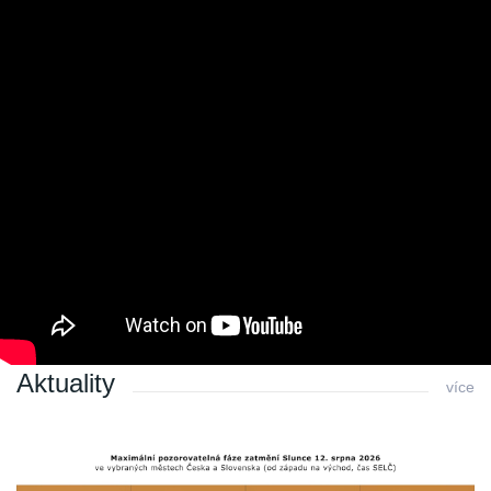
pivečko si dám.
Můj ty Bláho, je čas domů jíti,
padla rosa do pavoučích sítí,
podívej se na ni jak se třpytí,
jako souhvězdí,
naše souhvězdí,
prosté souhvězdí.
Poslední změna: 28.01.2017 v 12:30
Zpět
Aktuality
více