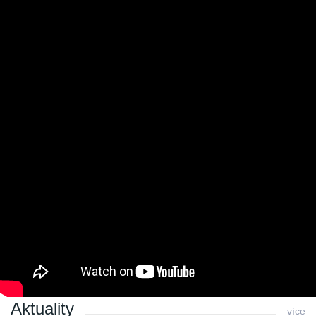
jsi má tsunami, tsunami
jsi má tsunami, tsunami
Pád meteoritu? Věc celkem běžná. Díky zařízením, které
snímají průlety meteorů a bolidů v různých místech země je
pak možné vypočítat, kde takový meteorit spadne. Například
nedávno astronomové vyzvali obyvatele Českých Budějovic a
okolí, aby se po takovém vesmírném kamínku poohlédli,
pravděpodobně sem drobné těleso dopadlo. Informace o
tom, že by ho někdo objevil, zatím známy nejsou. Stále tedy
ještě máte šanci.
Poslední změna: 18.01.2018 v 00:01
Zpět
Aktuality
více