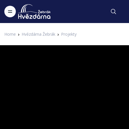
Home
Hvězdárna Žebrák
Projekty
Festival hvězd
Honza Křížek - Tsunami
3. IAHF - 3. Internetový astronomický hudební festival Hvězdárny
Zapsal Administrator v 18.01.2018
Žebrák
Třetí internetový Festival hvězd Hvězdárny Žebrák je v
plném proudu. Dnes přicházíme s písničkou zpěváka Walk
Choc Ice nebo Blue Effect, který se vydal i na sólovou dráhu.
HONZA KŘÍŽEK - TSUNAMI
Tichý oceán, já v něm budu sám,