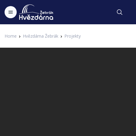
Home
Hvězdárna Žebrák
Projekty
Festival hvězd
Zpěvák Josef IX. vydává album
Krajina lásky a zpívá o Hvězdárně
Žebrák
1. IAHF - 1. Internetový astronomický hudební festival Hvězdárny
Zapsal Administrator v 26.10.2016
Žebrák
Zpěvák Josef IX. vydal před časem album Hvězdy stárnou
nad hvězdárnou. Název alba vycházel z písničky, která byla
složená speciálně pro Hvězdárnu Žebrák, na album se pak