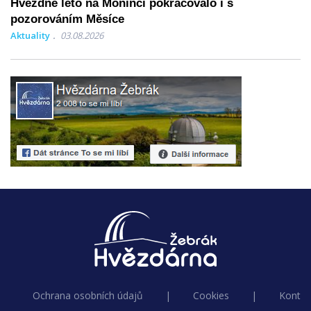
Hvězdné léto na Monínci pokračovalo i s
pozorováním Měsíce
Aktuality
03.08.2026
Ochrana osobních údajů
|
Cookies
|
Kontak