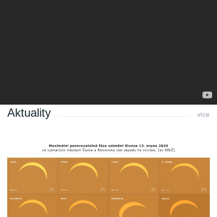
Písničku s hvězdárnou si můžete poslechnout tady:
Poslední změna: 26.10.2016 v 10:57
Zpět
Aktuality
více