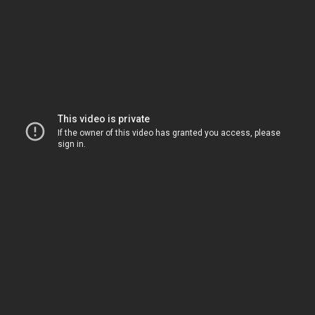
dostala v upravené verzi. Nyní se objevuje ještě jednou na
novém CD Krajina lásky. Fotografie na titulní straně je z
přehrady Seč ve východnch Čechách, kde autor alba prožil
dětství. Pořídil ji astronom a dvorní fotograf Evropské jižní
observatoře Petr Horálek a fotografie tak podtrhla význam
a název celého alba.