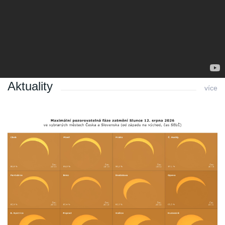
tak mě miluj dokud tě držím,
bez lásky jak pramen vysychám
Poslední změna: 29.02.2016 v 00:01
Zpět
Aktuality
více