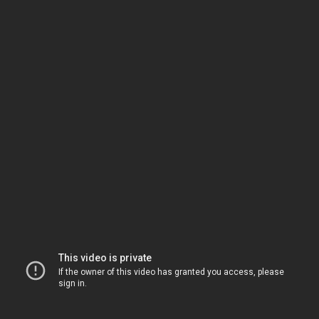
Tvoje sukně byly krátký,
podzim přišel rychle k nám,
kabát už si navlíkám
Připadá mi to tak zvláštní,
Země se točí pořád dál,
Galileo to dobře znal
Věděl,
že hvězdy stárnou nad hvězdárnou
neboj lásko neměj strach
na víčka ti sednul hvězdnej prach
Ve zprávách říkali, že bude padat kometa
tak si rychle něco přej,
Velkej vůz stopy zametá,
Každej den se něco končí,
roky přibejvají nám,
hvězda spadla tak se ptám