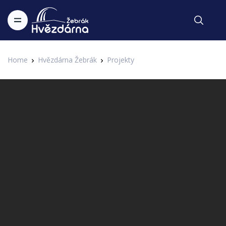
Home
Hvězdárna Žebrák
Projekty
Festival hvězd
Josef IX. - Hvězdy stárnou nad
Hvězdárnou Žebrák
1. IAHF - 1. Internetový astronomický hudební festival Hvězdárny
Zapsal Administrator v 29.02.2016
Žebrák
Speciálně pro Hvězdárnu Žebrák složil Josef IX. píseň. Ve
finále letošního festivalu hvězd v den "navíc" 29. února se
opět těšíme za rok. Už nyní máme písniček nepočítaně...
Josef IX. - Hvězdy stárnou nad Hvězdárnou Žebrák