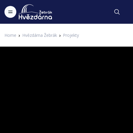
Home
Hvězdárna Žebrák
Projekty
Festival hvězd
Lucie Bílá - Hvězdy jako hvězdy
1. IAHF - 1. Internetový astronomický hudební festival Hvězdárny
Zapsal Administrator v 18.01.2016
Žebrák
Nápad uspořádat internetový astronomický hudební festival
vzešel z přednášky Hvězdy jako hvězdy, se kterou jsme
zavítali do řady míst v České republice. Název povídání o
největších zajímavostech z astronomie ukrytých v
populárních písních byl inspirován skladbou
interpretovanou Lucií Bílou "Hvězdy jako hvězdy." Sami