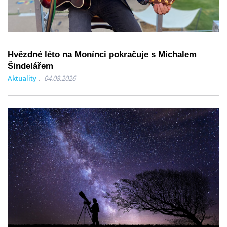
Hvězdné léto na Monínci pokračuje s Michalem
Šindelářem
Aktuality
04.08.2026