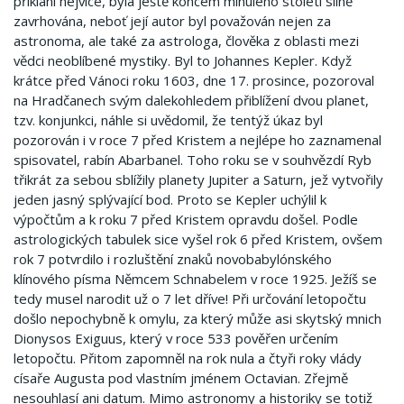
přiklání nejvíce, byla ještě koncem minulého století silně
zavrhována, neboť její autor byl považován nejen za
astronoma, ale také za astrologa, člověka z oblasti mezi
vědci neoblíbené mystiky. Byl to Johannes Kepler. Když
krátce před Vánoci roku 1603, dne 17. prosince, pozoroval
na Hradčanech svým dalekohledem přiblížení dvou planet,
tzv. konjunkci, náhle si uvědomil, že tentýž úkaz byl
pozorován i v roce 7 před Kristem a nejlépe ho zaznamenal
spisovatel, rabín Abarbanel. Toho roku se v souhvězdí Ryb
třikrát za sebou sblížily planety Jupiter a Saturn, jež vytvořily
jeden jasný splývající bod. Proto se Kepler uchýlil k
výpočtům a k roku 7 před Kristem opravdu došel. Podle
astrologických tabulek sice vyšel rok 6 před Kristem, ovšem
rok 7 potvrdilo i rozluštění znaků novobabylónského
klínového písma Němcem Schnabelem v roce 1925. Ježíš se
tedy musel narodit už o 7 let dříve! Při určování letopočtu
došlo nepochybně k omylu, za který může asi skytský mnich
Dionysos Exiguus, který v roce 533 pověřen určením
letopočtu. Přitom zapomněl na rok nula a čtyři roky vlády
císaře Augusta pod vlastním jménem Octavian. Zřejmě
nesouhlasí ani datum. Mimo astronomy a historiky se totiž