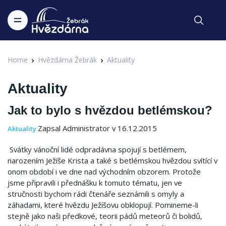
Home
Hvězdárna Žebrák
Aktuality
Aktuality
Jak to bylo s hvězdou betlémskou?
Zapsal Administrator v 16.12.2015
Aktuality
Svátky vánoční lidé odpradávna spojují s betlémem,
narozením Ježíše Krista a také s betlémskou hvězdou svítící v
onom období i ve dne nad východním obzorem. Protože
jsme připravili i přednášku k tomuto tématu, jen ve
stručnosti bychom rádi čtenáře seznámili s omyly a
záhadami, které hvězdu Ježíšovu obklopují. Pomineme-li
stejně jako naši předkové, teorii pádů meteorů či bolidů,