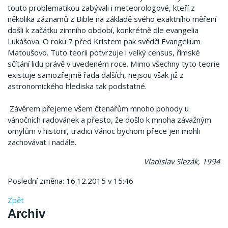
touto problematikou zabývali i meteorologové, kteří z
několika záznamů z Bible na základě svého exaktního měření
došli k začátku zimního období, konkrétně dle evangelia
Lukášova. O roku 7 před Kristem pak svědčí Evangelium
Matoušovo. Tuto teorii potvrzuje i velký census, římské
sčítání lidu právě v uvedeném roce. Mimo všechny tyto teorie
existuje samozřejmě řada dalších, nejsou však již z
astronomického hlediska tak podstatné.
Závěrem přejeme všem čtenářům mnoho pohody u
vánočních radovánek a přesto, že došlo k mnoha závažným
omylům v historii, tradici Vánoc bychom přece jen mohli
zachovávat i nadále.
Vladislav Slezák, 1994
Poslední změna: 16.12.2015 v 15:46
Zpět
Archiv