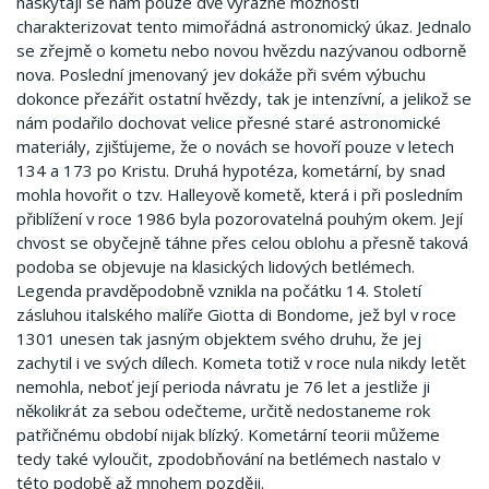
naskýtají se nám pouze dvě výrazné možnosti
charakterizovat tento mimořádná astronomický úkaz. Jednalo
se zřejmě o kometu nebo novou hvězdu nazývanou odborně
nova. Poslední jmenovaný jev dokáže při svém výbuchu
dokonce přezářit ostatní hvězdy, tak je intenzívní, a jelikož se
nám podařilo dochovat velice přesné staré astronomické
materiály, zjišťujeme, že o novách se hovoří pouze v letech
134 a 173 po Kristu. Druhá hypotéza, kometární, by snad
mohla hovořit o tzv. Halleyově kometě, která i při posledním
přiblížení v roce 1986 byla pozorovatelná pouhým okem. Její
chvost se obyčejně táhne přes celou oblohu a přesně taková
podoba se objevuje na klasických lidových betlémech.
Legenda pravděpodobně vznikla na počátku 14. Století
zásluhou italského malíře Giotta di Bondome, jež byl v roce
1301 unesen tak jasným objektem svého druhu, že jej
zachytil i ve svých dílech. Kometa totiž v roce nula nikdy letět
nemohla, neboť její perioda návratu je 76 let a jestliže ji
několikrát za sebou odečteme, určitě nedostaneme rok
patřičnému období nijak blízký. Kometární teorii můžeme
tedy také vyloučit, zpodobňování na betlémech nastalo v
této podobě až mnohem později.