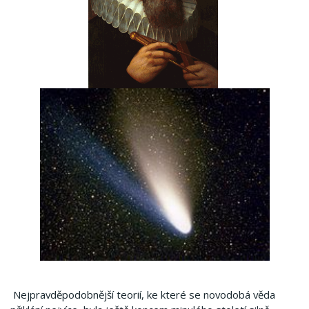
Nejpravděpodobnější teorií, ke které se novodobá věda