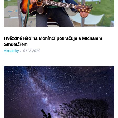
Hvězdné léto na Monínci pokračuje s Michalem
Šindelářem
Aktuality
04.08.2026