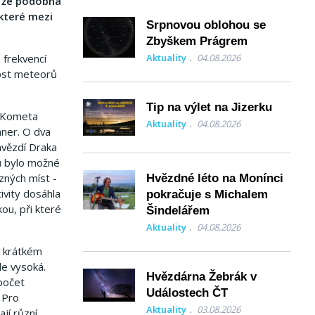
, že podobná
 které mezi
Srpnovou oblohou se
Zbyškem Prágrem
 frekvencí
Aktuality
04.08.2026
nost meteorů
Tip na výlet na Jizerku
. Kometa
Aktuality
04.08.2026
nner. O dva
hvězdí Draka
ků bylo možné
zných míst -
Hvězdné léto na Monínci
ivity dosáhla
pokračuje s Michalem
ou, při které
Šindelářem
Aktuality
04.08.2026
v krátkém
le vysoká.
Hvězdárna Žebrák v
 počet
Událostech ČT
 Pro
Aktuality
03.08.2026
jí různí