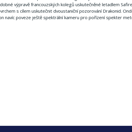
podobné výpravě francouzských kolegů uskutečněné letadlem Safir
ovrchem s cílem uskutečnit dvoustaniční pozorování Drakonid. On
n navíc poveze ještě spektrální kameru pro pořízení spekter met