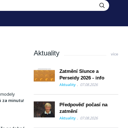
Aktuality
více
Zatmění Slunce a
Perseidy 2026 - info
Aktuality
07.08.2026
é modely
ů za minutu
!
Předpověď počasí na
zatmění
Aktuality
07.08.2026