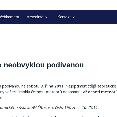
Webkamera
MeteoInfo
Kontakt
je neobvyklou podívanou
ou podívanou na sobotu
8. října 2011
. Nejoptimističtější teoretick
odiny večerní mohla četnost meteorů dosáhnout až
deseti meteor
m.
ického ústavu AV ČR, v. v. i. číslo 160 ze 4. 10. 2011: