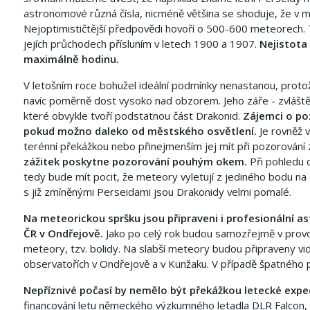
astronomové různá čísla, nicméně většina se shoduje, že v 
Nejoptimističtější předpovědi hovoří o 500-600 meteorech
jejích průchodech přísluním v letech 1900 a 1907.
Nejistota 
maximálně hodinu.
V letošním roce bohužel ideální podmínky nenastanou, protož
navíc poměrně dost vysoko nad obzorem. Jeho záře - zvláště
které obvykle tvoří podstatnou část Drakonid.
Zájemci o po
pokud možno daleko od městského osvětlení.
Je rovněž 
terénní překážkou nebo přinejmenším jej mít při pozorování
zážitek poskytne pozorování pouhým okem.
Při pohledu d
tedy bude mít pocit, že meteory vyletují z jediného bodu na
s již zmíněnými Perseidami jsou Drakonidy velmi pomalé.
Na meteorickou spršku jsou připraveni i profesionální
ČR v Ondřejově.
Jako po celý rok budou samozřejmě v provo
meteory, tzv. bolidy. Na slabší meteory budou připraveny v
observatořích v Ondřejově a v Kunžaku. V případě špatného p
Nepříznivé počasí by nemělo být překážkou letecké expe
financování letu německého výzkumného letadla DLR Falcon, 