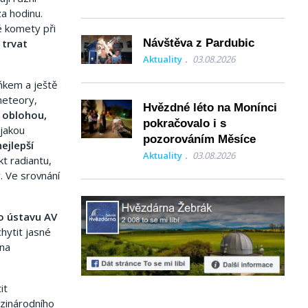
a hodinu.
é komety při
 trvat
Návštěva z Pardubic
Aktuality
03.08.2026
ňkem a ještě
meteory,
Hvězdné léto na Monínci
 oblohou,
pokračovalo i s
ějakou
pozorováním Měsíce
ejlepší
Aktuality
03.08.2026
kt radiantu,
. Ve srovnání
o ústavu AV
hytit jasné
 na
it
ezinárodního