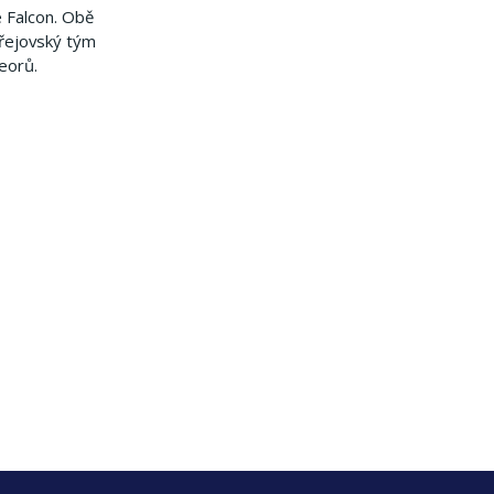
e Falcon. Obě
dřejovský tým
eorů.