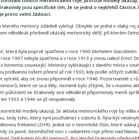
 pozorování tohoto meteorického roje, protože modely ukazují
konidy jsou specifické tím, že se jedná o nejkřehčí částice,
je proto velmi žádoucí.
kterého meteory zdánlivě vyletují. Obvykle se jedná o slabý roj s
šem několikrát předvedl okázalý meteorický déšť, při kterém čet
r, která byla poprvé spatřena v roce 1900 Michelem Giacobinim
 roce 1907 nebyla spatřena a v roce 1913 ji znovu nalezl Ernst Zi
s kometou související. Meteory vylétávající z daného místa v sou
nou podívanou ovšem přinesl až rok 1933, kdy podle očitých svěd
ět vytratil, aby se znovu připomněl v roce 1946. Pozorovatelé z rů
eteorů, které se sice lišily, nicméně bylo zřejmé, že v maximu akt
ím půlstoletí se Drakonidy sice několikrát připomenuly menší spršk
let 1933 a 1946 se již neopakovaly.
eoretické modely ukazují, že aktivita meteorického roje by měla 
, tedy toho, který nyní používáme) v sobotu 8. října být neobvyk
odinovou frekvencí (ZHR). Jedná se o teoretické číslo, které udává
tedy za jasné, bezměsíčné noci s radiantem roje přímo nad hlavou.
ívají ZHR kolem 60-80 meteorů. Pro letošní Drakonidy předpovída