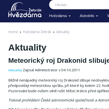
Hledat
Hvězdárna
AstroInfo
Home
Hvězdárna Žebrák
Aktuality
Aktuality
Meteorický roj Drakonid slibu
Zapsal Administrator v 04.10.2011
Aktuality
Běžně nenápadný meteorický roj Drakonid slibuje neobvykl
předpovídají meteorickou spršku, při které by kolem 22. h
Pozorování bude ovšem silně rušit Měsíc krátce před úplňke
Tiskové prohlášení České astronomické společnosti a Astronom