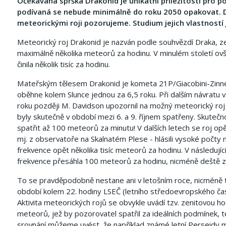
Očekávaná sprška Drakonid je unikátní příležitostí pro
podívaná se nebude minimálně do roku 2050 opakovat. Dra
meteorickými roji pozorujeme. Studium jejich vlastností 
Meteorický roj Drakonid je nazván podle souhvězdí Draka, ze 
maximálně několika meteorů za hodinu. V minulém století ov
činila několik tisíc za hodinu.
Mateřským tělesem Drakonid je kometa 21P/Giacobini-Zinne
oběhne kolem Slunce jednou za 6,5 roku. Při dalším návratu v
roku později M. Davidson upozornil na možný meteorický roj 
byly skutečně v období mezi 6. a 9. říjnem spatřeny. Skuteč
spatřit až 100 meteorů za minutu! V dalších letech se roj op
mj. z observatoře na Skalnatém Plese - hlásili vysoké počty m
frekvence opět několika tisíc meteorů za hodinu. V následujíc
frekvence přesáhla 100 meteorů za hodinu, nicméně deště z 
To se pravděpodobně nestane ani v letošním roce, nicméně t
období kolem 22. hodiny LSEČ (letního středoevropského času
Aktivita meteorických rojů se obvykle uvádí tzv. zenitovou h
meteorů, jež by pozorovatel spatřil za ideálních podmínek, 
srovnání můžeme uvést, že například známé letní Perseidy m