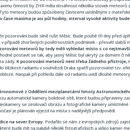
maximu činnosti by ZHR měla dosáhnout několika stovek meteorů z
. Tyto meteory budou způsobeny částicemi uvolněnými z mateřsk
v čase maxima je asi půl hodiny, interval vysoké aktivity bude
e pozorování bude silně rušit Měsíc. Bude pouhé tři dny před úpl
 v případě zhoršených povětrnostních podmínek - přesvítí slabší 
zorování meteorů by tedy měli vyhledat místo s co nejtmavší
vhodné postavit se tak, aby jasný Měsíc byl ukrytý za domem či n
 za zády.
K pozorování meteorů není třeba žádného přístroje, n
o blízkosti radiantu v souhvězdí Draka spatří pozorovatel tzv. efe
 obloze. Naopak při pohledu dále od radiantu uvidí dlouhé meteory
 astronomové z Oddělení meziplanetární hmoty Astronomickéh
zu automatické kamery bolidové sítě, které budou připraveny zac
ideokamery se zesilovači obrazu a fotografické kamery umístněné
očasí je plánován výjezd na místa s nadějnější předpovědí.
dice na sever Evropy.
Podařilo se nám z evropských zdrojů zajist
které bude mít na palubě několik fotografických a video kamer m