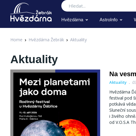
Hledat
Hvězdárna
AstroInfo
Home
Hvězdárna Žebrák
Aktuality
Aktuality
Na vesm
Aktuality
03
Hvězdárna Ďáb
festival pod 
potkává věda
Sluneční soust
i živého ohně
od V.O.S.A T