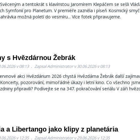
Svěceným a tentokrát s klavíristou Jaromírem Klepáčem se sešli Vláď
ních Symfonií pro Planetum. V premiéře zazněla i píseň Kosmický smyč
hrávka možná poletí do vesmíru... Více fotek připravujeme.
ny s Hvězdárnou Žebrák
.06.2026 v 08:13
Zapsal Administrator v 30.06.2026 v 08:13
ervnové akci Hvězdárium 2026 chystá Hvězdárna Žebrák další zajím
 Koncerty, pozorování, mimořádné úkazy i letní kino. Co všechno jsme
zdniny připravili? Podívejte se na 347. pokračování seriálu V záři hvěz
a a Libertango jako klipy z planetária
.06.2026 v 12:35
Zapsal Administrator v 29.06.2026 v 12:35