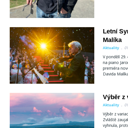
Letní Sy
Malíka
Aktuality
01
V pondělí 29.
na piano Jaro
premiéra nov
Davida Malíka
Výběr z 
Aktuality
01
Výběr z varia
Zvláště zauja
vyhnula, prot