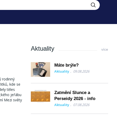
Aktuality
více
Máte brýle?
Aktuality
09.08.2026
ý rodinný
itků, kde se
ely těles
Zatmění Slunce a
tického jeřábu
Perseidy 2026 - info
ní Mezi světy
Aktuality
07.08.2026