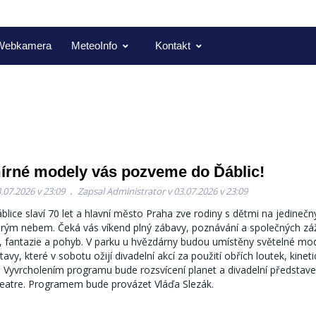
Webkamera
MeteoInfo
Kontakt
írné modely vás pozveme do Ďáblic!
.07.2026 v 23:09
Zapsal Administrator v 03.07.2026 v 23:09
lice slaví 70 let a hlavní město Praha zve rodiny s dětmi na jedinečn
širým nebem. Čeká vás víkend plný zábavy, poznávání a společných záž
, fantazie a pohyb. V parku u hvězdárny budou umístěny světelné mod
avy, které v sobotu ožijí divadelní akcí za použití obřích loutek, kine
. Vyvrcholením programu bude rozsvícení planet a divadelní představe
heatre. Programem bude provázet Vláďa Slezák.