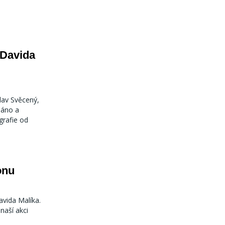
 Davida
lav Svěcený,
dáno a
grafie od
onu
avida Malíka.
naší akci