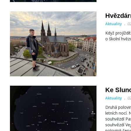
Hvězdár
Aktuality
02
Když projíždí
o školní hvěz
Ke Slunc
Aktuality
02
Druhá polovin
letních nocí.
souhvězdí Pas
souhvězdí Ve
polovině červ