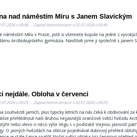
na nad náměstím Míru s Janem Slavickým
.07.2026 v 09:46
Zapsal Administrator v 02.07.2026 v 09:46
te náměstím Míru v Praze, jistě si všimnete kopule na jedné z vysokýc
dárnu Arcibiskupského gymnázia. Navštívili jsme ji společně s Janem S
i nejdále. Obloha v červenci
.07.2026 v 09:25
Zapsal Administrator v 02.07.2026 v 09:25
a souhvězdí jarních, plus typicky letních na nás čeká k obdivování za 
 Nelze přehlédnout naší druhou nejjasnější oranžově svítící hvězdu Arc
týře nebo vlevo o něco výše Vegu s v podstatě stejnou jasností patří
gy. O jasných hvězdách na obloze pojednával dubnový přehled oblohy.
ence je stále šance spatřit Noční svítící oblaka (viz červnový přehled 