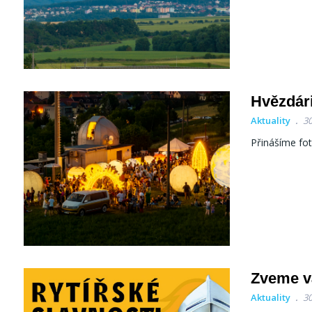
Hvězdári
Aktuality
30
Přinášíme fo
Zveme vá
Aktuality
30