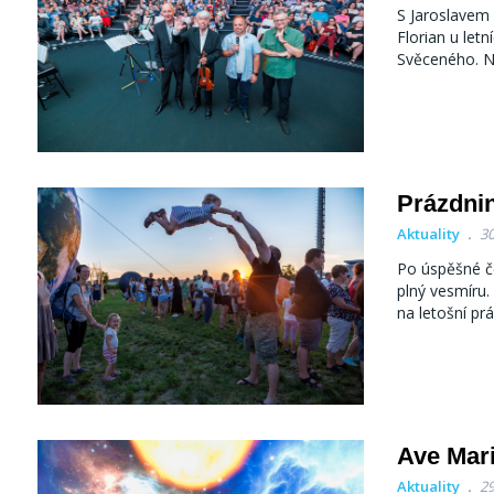
S Jaroslavem 
Florian u let
Svěceného. Na
Prázdni
Aktuality
30
Po úspěšné č
plný vesmíru.
na letošní prá
Ave Mari
Aktuality
29