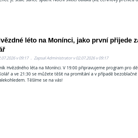
vězdné léto na Monínci, jako první přijede z
ář
.07.2026 v 09:17
Zapsal Administrator v 02.07.2026 v 09:17
očník Hvězdného léta na Monínci. V 19:00 připravujeme program pro dět
Kolář a ve 21:30 se můžete těšit na promítání a v případě bezoblačné
alekohledem. Těšíme se na vás!