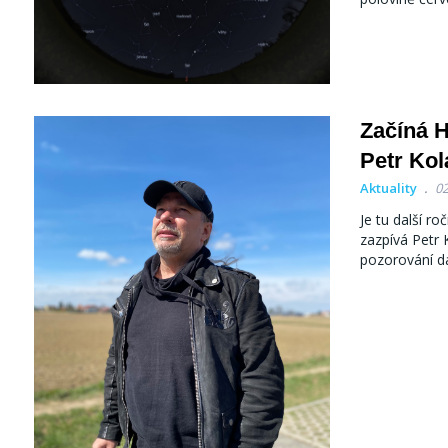
Začíná H
Petr Kol
Aktuality
02
Je tu další r
zazpívá Petr 
pozorování d