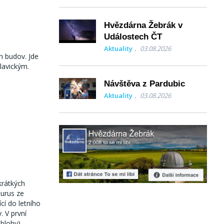
Hvězdárna Žebrák v
Událostech ČT
Aktuality
03.08.2026
h budov. Jde
lavickým.
Návštěva z Pardubic
Aktuality
03.08.2026
krátkých
turus ze
cí do letního
 V první
oblohy).