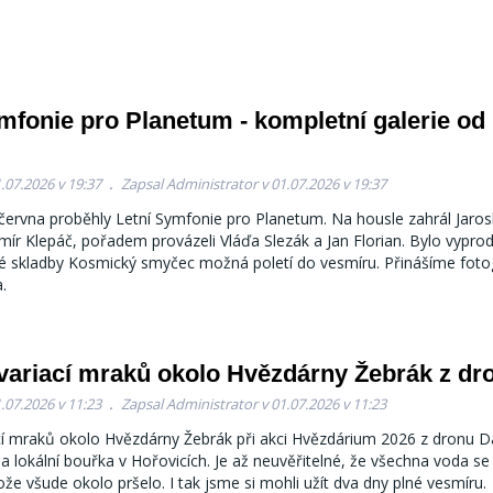
mfonie pro Planetum - kompletní galerie od
.07.2026 v 19:37
Zapsal Administrator v 01.07.2026 v 19:37
 června proběhly Letní Symfonie pro Planetum. Na housle zahrál Jaros
mír Klepáč, pořadem provázeli Vláďa Slezák a Jan Florian. Bylo vypro
é skladby Kosmický smyčec možná poletí do vesmíru. Přinášíme foto
.
variací mraků okolo Hvězdárny Žebrák z dr
.07.2026 v 11:23
Zapsal Administrator v 01.07.2026 v 11:23
cí mraků okolo Hvězdárny Žebrák při akci Hvězdárium 2026 z dronu D
la lokální bouřka v Hořovicích. Je až neuvěřitelné, že všechna voda se 
ože všude okolo pršelo. I tak jsme si mohli užít dva dny plné vesmíru.