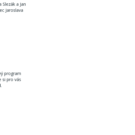
a Slezák a Jan
ec Jaroslava
avý program
 si pro vás
d.