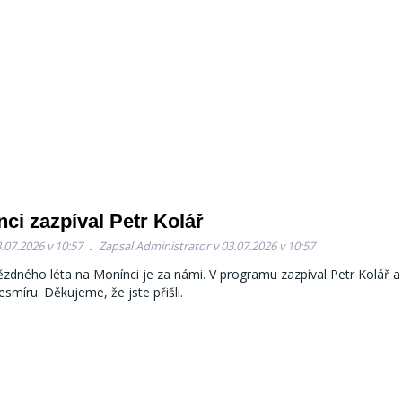
ci zazpíval Petr Kolář
.07.2026 v 10:57
Zapsal Administrator v 03.07.2026 v 10:57
ězdného léta na Monínci je za námi. V programu zazpíval Petr Kolář a
esmíru. Děkujeme, že jste přišli.