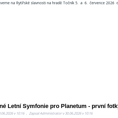
zveme na Rytířské slavnosti na hradě Točník 5. a 6. července 2026 
é Letní Symfonie pro Planetum - první fotk
.06.2026 v 10:16
Zapsal Administrator v 30.06.2026 v 10:16