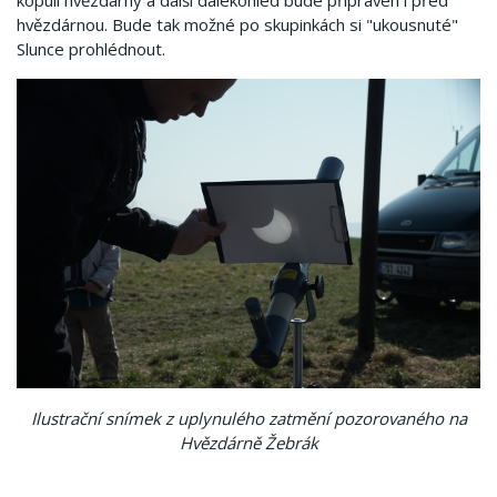
kopuli hvězdárny a další dalekohled bude připraven i před
hvězdárnou. Bude tak možné po skupinkách si "ukousnuté"
Slunce prohlédnout.
Ilustrační snímek z uplynulého zatmění pozorovaného na
Hvězdárně Žebrák