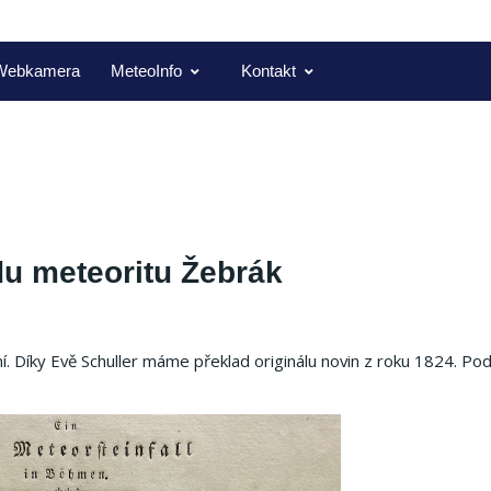
Webkamera
MeteoInfo
Kontakt
ádu meteoritu Žebrák
ení. Díky Evě Schuller máme překlad originálu novin z roku 1824. Po