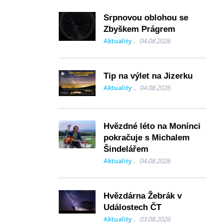
Srpnovou oblohou se
Zbyškem Prágrem
Aktuality
04.08.2026
Tip na výlet na Jizerku
Aktuality
04.08.2026
Hvězdné léto na Monínci
pokračuje s Michalem
Šindelářem
Aktuality
04.08.2026
Hvězdárna Žebrák v
Událostech ČT
Aktuality
03.08.2026