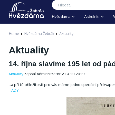
Hledat
Hvězdárna
AstroInfo
Home
Hvězdárna Žebrák
Aktuality
Aktuality
14. října slavíme 195 let od p
Zapsal Administrator v 14.10.2019
Aktuality
...a při té příležitosti pro vás máme jedno speciální překvap
TADY
.