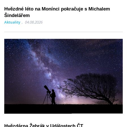
Hvězdné léto na Monínci pokračuje s Michalem
Šindelářem
Aktuality
04.08.2026
Hvězdárna Žebrák v Událostech ČT