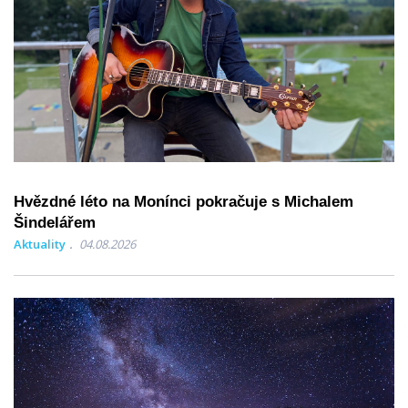
Hvězdné léto na Monínci pokračuje s Michalem
Šindelářem
Aktuality
04.08.2026