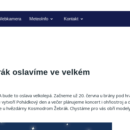
Webkamera
MeteoInfo
Kontakt
rák oslavíme ve velkém
A bude to oslava velkolepá.
Začneme už 20. června u brány pod h
e vytvoří Pohádkový den a večer plánujeme koncert i ohňostroj a d
ikne u hvězdárny Kosmodrom Žebrák.
Chystáme pro vás obří modely