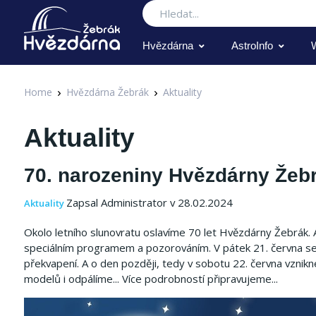
Hledat
Hvězdárna
AstroInfo
Home
Hvězdárna Žebrák
Aktuality
Aktuality
70. narozeniny Hvězdárny Žeb
Zapsal Administrator v 28.02.2024
Aktuality
Okolo letního slunovratu oslavíme 70 let Hvězdárny Žebrák.
speciálním programem a pozorováním.
V pátek 21. června s
překvapení.
A o den později, tedy v sobotu 22. června vzn
modelů i odpálíme... Více podrobností připravujeme...