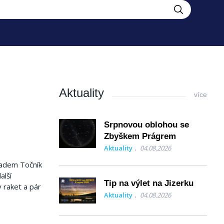
Aktuality
více
Srpnovou oblohou se
Zbyškem Prágrem
Aktuality
04.08.2026
radem Točník
alší
Tip na výlet na Jizerku
 raket a pár
Aktuality
04.08.2026