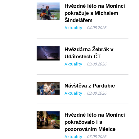
Hvězdné léto na Monínci
pokračuje s Michalem
Šindelářem
Aktuality
04.08.2026
Hvězdárna Žebrák v
Událostech ČT
Aktuality
03.08.2026
Návštěva z Pardubic
Aktuality
03.08.2026
Hvězdné léto na Monínci
pokračovalo i s
pozorováním Měsíce
Aktuality
03.08.2026