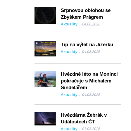
Srpnovou oblohou se
Zbyškem Prágrem
Aktuality
04.08.2026
Tip na výlet na Jizerku
Aktuality
04.08.2026
Hvězdné léto na Monínci
pokračuje s Michalem
Šindelářem
Aktuality
04.08.2026
Hvězdárna Žebrák v
Událostech ČT
Aktuality
03.08.2026