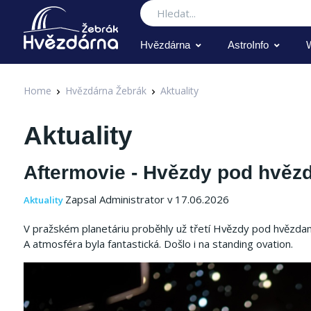
Hledat
Hvězdárna
AstroInfo
Home
Hvězdárna Žebrák
Aktuality
Aktuality
Aftermovie - Hvězdy pod hvěz
Zapsal Administrator v 17.06.2026
Aktuality
V pražském planetáriu proběhly už třetí Hvězdy pod hvězdami
A atmosféra byla fantastická. Došlo i na standing ovation.