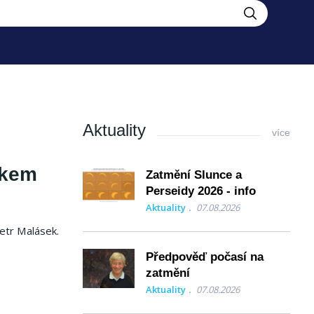
Aktuality
více
skem
Zatmění Slunce a
Perseidy 2026 - info
Aktuality
07.08.2026
etr Malásek.
Předpověď počasí na
zatmění
Aktuality
07.08.2026