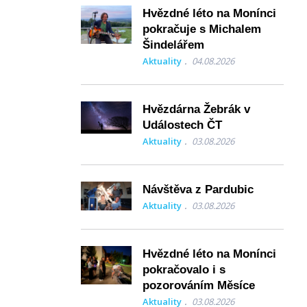
Hvězdné léto na Monínci
pokračuje s Michalem
Šindelářem
Aktuality
04.08.2026
Hvězdárna Žebrák v
Událostech ČT
Aktuality
03.08.2026
Návštěva z Pardubic
Aktuality
03.08.2026
Hvězdné léto na Monínci
pokračovalo i s
pozorováním Měsíce
Aktuality
03.08.2026