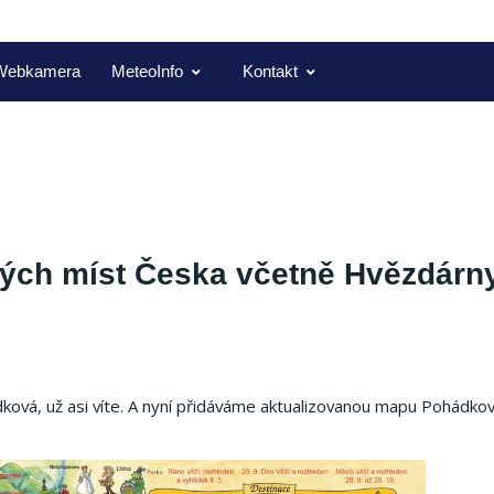
Webkamera
MeteoInfo
Kontakt
ých míst Česka včetně Hvězdárn
ová, už asi víte. A nyní přidáváme aktualizovanou mapu Pohádko