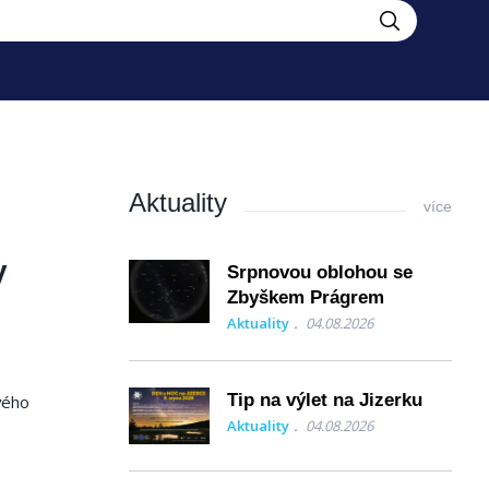
Aktuality
více
y
Srpnovou oblohou se
Zbyškem Prágrem
Aktuality
04.08.2026
Tip na výlet na Jizerku
vého
Aktuality
04.08.2026