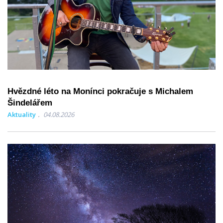
Hvězdné léto na Monínci pokračuje s Michalem
Šindelářem
Aktuality
04.08.2026