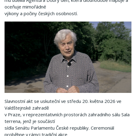
mu udělila Agentura Dobrý den, která dlouhodobě mapuje a
oceňuje mimořádné
výkony a počiny českých osobností.
Slavnostní akt se uskuteční ve středu 20. května 2026 ve
Valdštejnské zahradě
v Praze, v reprezentativních prostorách zahradního sálu Sala
terrena, jenž je součástí
sídla Senátu Parlamentu České republiky. Ceremoniál
proběhne v rámci tradiční akce