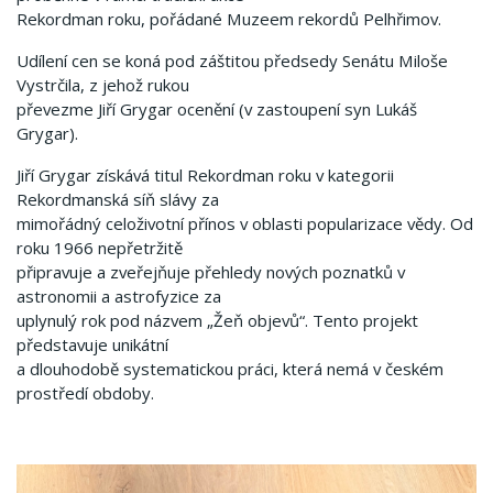
Rekordman roku, pořádané Muzeem rekordů Pelhřimov.
Udílení cen se koná pod záštitou předsedy Senátu Miloše
Vystrčila, z jehož rukou
převezme Jiří Grygar ocenění (v zastoupení syn Lukáš
Grygar).
Jiří Grygar získává titul Rekordman roku v kategorii
Rekordmanská síň slávy za
mimořádný celoživotní přínos v oblasti popularizace vědy. Od
roku 1966 nepřetržitě
připravuje a zveřejňuje přehledy nových poznatků v
astronomii a astrofyzice za
uplynulý rok pod názvem „Žeň objevů“. Tento projekt
představuje unikátní
a dlouhodobě systematickou práci, která nemá v českém
prostředí obdoby.