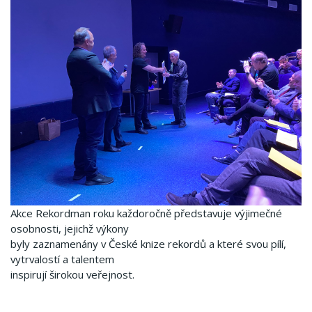
Akce Rekordman roku každoročně představuje výjimečné
osobnosti, jejichž výkony
byly zaznamenány v České knize rekordů a které svou pílí,
vytrvalostí a talentem
inspirují širokou veřejnost.