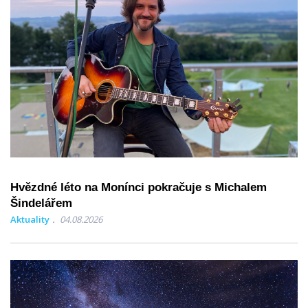
Hvězdné léto na Monínci pokračuje s Michalem
Šindelářem
Aktuality
04.08.2026