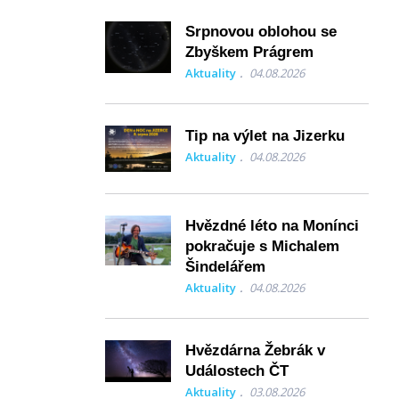
Srpnovou oblohou se
Zbyškem Prágrem
Aktuality
04.08.2026
Tip na výlet na Jizerku
Aktuality
04.08.2026
Hvězdné léto na Monínci
pokračuje s Michalem
Šindelářem
Aktuality
04.08.2026
Hvězdárna Žebrák v
Událostech ČT
Aktuality
03.08.2026