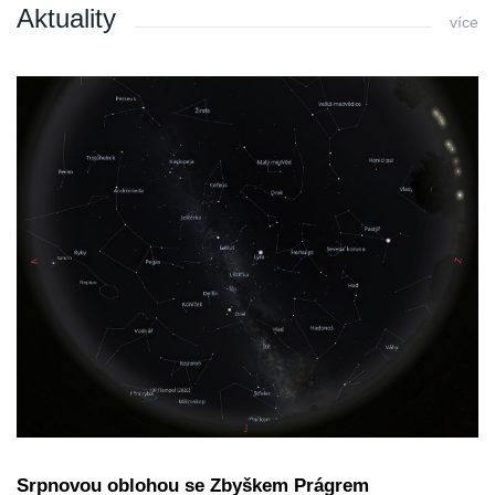
Aktuality
více
Srpnovou oblohou se Zbyškem Prágrem