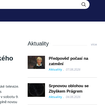
Aktuality
více
kého
Předpověď počasí na
zatmění
Aktuality
07.08.2026
Srpnovou oblohou se
ské televize.
 s
Zbyškem Prágrem
 v sobotu 9.
Aktuality
04.08.2026
úplně novou