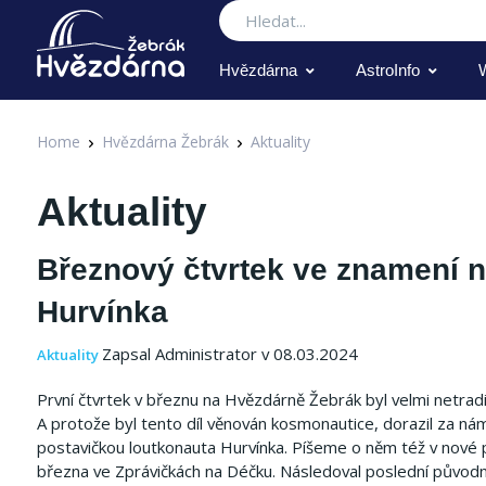
Hledat
Hvězdárna
AstroInfo
Home
Hvězdárna Žebrák
Aktuality
Aktuality
Březnový čtvrtek ve znamení 
Hurvínka
Zapsal Administrator v 08.03.2024
Aktuality
První čtvrtek v březnu na Hvězdárně Žebrák byl velmi netradič
A protože byl tento díl věnován kosmonautice, dorazil za námi
postavičkou loutkonauta Hurvínka. Píšeme o něm též v nové 
března ve Zprávičkách na Déčku. Následoval poslední původ