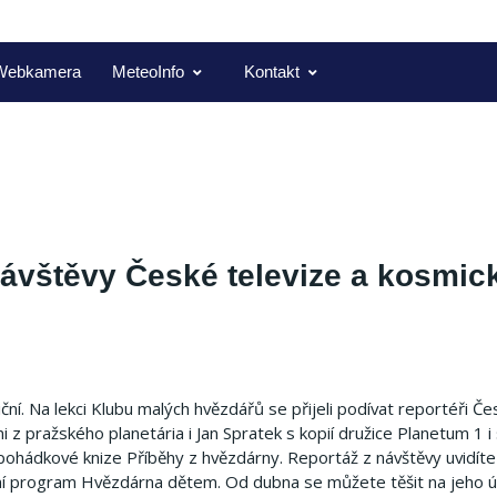
Webkamera
MeteoInfo
Kontakt
návštěvy České televize a kosmic
ní. Na lekci Klubu malých hvězdářů se přijeli podívat reportéři Če
 z pražského planetária i Jan Spratek s kopií družice Planetum 1 i
pohádkové knize Příběhy z hvězdárny. Reportáž z návštěvy uvidíte
ní program Hvězdárna dětem. Od dubna se můžete těšit na jeho 