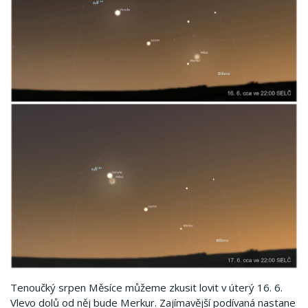
Tenoučký srpen Měsíce můžeme zkusit lovit v úterý 16. 6.
Vlevo dolů od něj bude Merkur. Zajímavější podívaná nastane