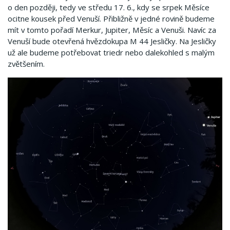
o den později, tedy ve středu 17. 6., kdy se srpek Měsíce
ocitne kousek před Venuší. Přibližně v jedné rovině budeme
mít v tomto pořadí Merkur, Jupiter, Měsíc a Venuši. Navíc za
Venuší bude otevřená hvězdokupa M 44 Jesličky. Na Jesličky
už ale budeme potřebovat triedr nebo dalekohled s malým
zvětšením.