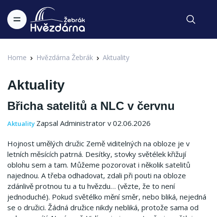
Home
Hvězdárna Žebrák
Aktuality
Aktuality
Břicha satelitů a NLC v červnu
Zapsal Administrator v 02.06.2026
Aktuality
Hojnost umělých družic Země viditelných na obloze je v
letních měsících patrná. Desítky, stovky světélek křižují
oblohu sem a tam. Můžeme pozorovat i několik satelitů
najednou. A třeba odhadovat, zdali při pouti na obloze
zdánlivě protnou tu a tu hvězdu… (vězte, že to není
jednoduché). Pokud světélko mění směr, nebo bliká, nejedná
se o družici. Žádná družice nikdy nebliká, protože sama od