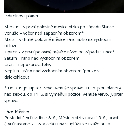
Viditelnost planet
Merkur – v první polovině měsíce nízko po západu Slunce
Venuše – večer nad západním obzorem*
Mars – v druhé polovině měsíce ráno nízko na východní
obloze
Jupiter – v první polovině měsíce nízko po západu Slunce*
Saturn – ráno nad východním obzorem
Uran – nepozorovatelný
Neptun – ráno nad východním obzorem (pouze v
dalekohledu)
* Do 9. 6. je Jupiter vlevo, Venuše vpravo. 10. 6. jsou planety
nad sebou, od 11. 6. si vyměňují pozice; Venuše vlevo, Jupiter
vpravo.
Fáze Měsíce
Poslední čtvrť uvidíme 8. 6., Měsíc zmizí v novu 15. 6., první
čtvrť nastane 21. 6. a celá Luna v úplňku se ukáže 30. 6.