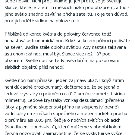
sebe nesvítí. Není proč. Vidíme je jen proto, že je světluje
Slunce, které je v letních měsících nízko pod obzorem, a tudíž
jeho světlo snadno osvítí na břicha satelitů. To je ten důvod,
proč jich v létě vidíme na obloze tolik.
Přibližně od konce května do poloviny července totiž
nenastává astronomická noc. Když se kolem půlnoci podíváte
na sever, uvidíte stále oblohu světlou. Aby nastala takzvaná
astronomická noc, musí být Slunce více než 18° pod
obzorem. Světlé noci se tedy hvězdářům na pozorování
slabších objektů příliš nehodí.
Světlé noci nám přinášejí jeden zajímavý úkaz. I když zatím
není důkladně prozkoumaný, dočteme se, že se jedná o
ledové krystalky o průměru cca 0,2 μm (mikrometr, tisícina
milimetru). Ledové krystalky vznikají desublimací (přeměna
látky z plynného skupenství přímo na skupenství pevné)
vodní páry na zrníčkách sopečného a meteoritického prachu
o průměru asi 0,05 μm. Řeč je o nočních svítících oblacích
(Noctilucent clouds–NLC), které můžeme v období kolem
června pozorovat. Zajímavostí je, že se vyskytují ve výšce