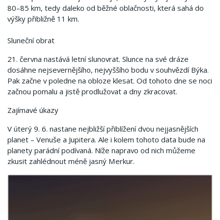
80–85 km, tedy daleko od běžné oblačnosti, která sahá do
výšky přibližně 11 km.
Sluneční obrat
21. června nastává letní slunovrat. Slunce na své dráze
dosáhne nejsevernějšího, nejvyššího bodu v souhvězdí Býka.
Pak začne v poledne na obloze klesat. Od tohoto dne se noci
začnou pomalu a jistě prodlužovat a dny zkracovat.
Zajímavé úkazy
V úterý 9. 6. nastane nejbližší přiblížení dvou nejjasnějších
planet – Venuše a Jupitera. Ale i kolem tohoto data bude na
planety parádní podívaná. Níže napravo od nich můžeme
zkusit zahlédnout méně jasný Merkur.