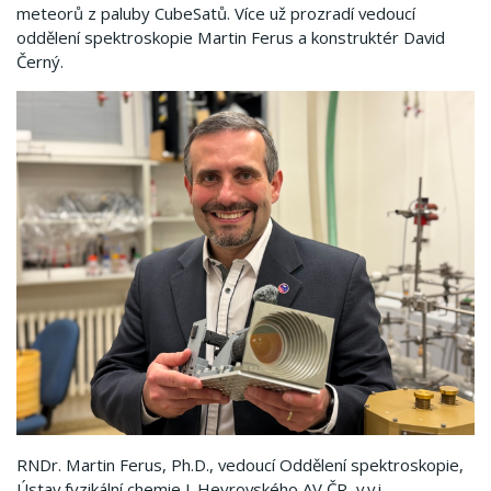
meteorů z paluby CubeSatů. Více už prozradí vedoucí
oddělení spektroskopie Martin Ferus a konstruktér David
Černý.
RNDr. Martin Ferus, Ph.D., vedoucí Oddělení spektroskopie,
Ústav fyzikální chemie J. Heyrovského AV ČR, v.v.i.