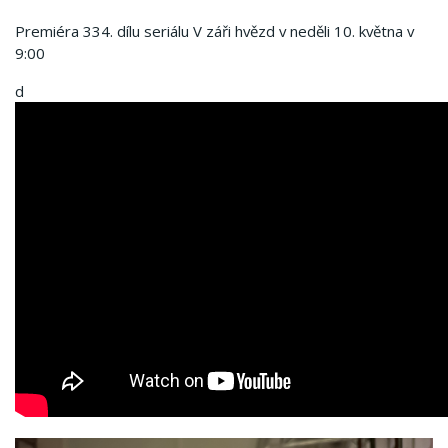
Premiéra 334. dílu seriálu V záři hvězd v neděli 10. května v
9:00
d