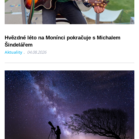
Hvězdné léto na Monínci pokračuje s Michalem
Šindelářem
Aktuality
04.08.2026