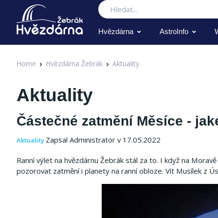
Hledat
Hvězdárna
AstroInfo
Home
Hvězdárna Žebrák
Aktuality
Aktuality
Částečné zatmění Měsíce - jak
Zapsal Administrator v 17.05.2022
Aktuality
Ranní výlet na hvězdárnu Žebrák stál za to. I když na Moravě 
pozorovat zatmění i planety na ranní obloze. Vít Musílek z Ús