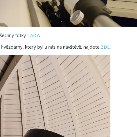
šechny fotky
TADY
.
é hvězdárny, který byl u nás na návštěvě, najdete
ZDE
.