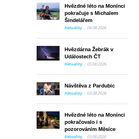
Hvězdné léto na Monínci
pokračuje s Michalem
Šindelářem
Aktuality
04.08.2026
Hvězdárna Žebrák v
Událostech ČT
Aktuality
03.08.2026
Návštěva z Pardubic
Aktuality
03.08.2026
Hvězdné léto na Monínci
pokračovalo i s
pozorováním Měsíce
Aktuality
03.08.2026