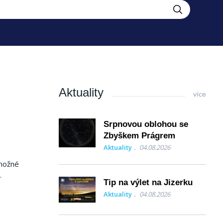
Aktuality
více
Srpnovou oblohou se
Zbyškem Prágrem
Aktuality
04.08.2026
 možné
.
Tip na výlet na Jizerku
Aktuality
04.08.2026