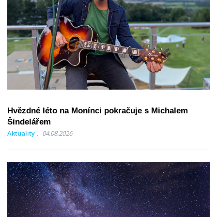
Hvězdné léto na Monínci pokračuje s Michalem
Šindelářem
Aktuality
04.08.2026