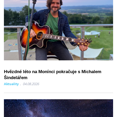
Hvězdné léto na Monínci pokračuje s Michalem
Šindelářem
Aktuality
04.08.2026