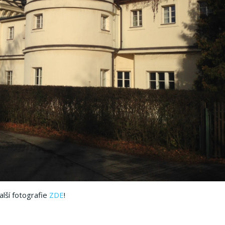
alší fotografie
ZDE
!