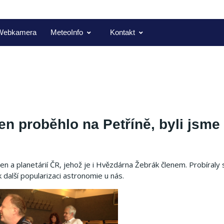
Webkamera
MeteoInfo
Kontakt
n proběhlo na Petříně, byli jsme
n a planetárií ČR, jehož je i Hvězdárna Žebrák členem. Probíraly 
 další popularizaci astronomie u nás.