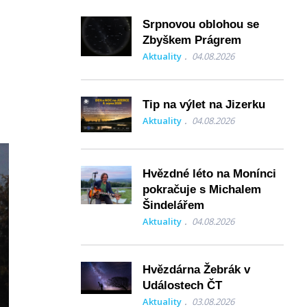
Srpnovou oblohou se
Zbyškem Prágrem
Aktuality
04.08.2026
Tip na výlet na Jizerku
Aktuality
04.08.2026
Hvězdné léto na Monínci
pokračuje s Michalem
Šindelářem
Aktuality
04.08.2026
Hvězdárna Žebrák v
Událostech ČT
Aktuality
03.08.2026