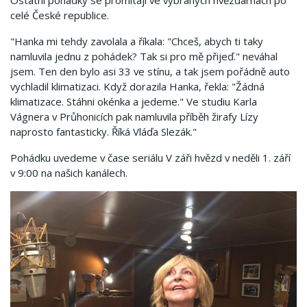
Ostatní pohádky se promítají ve vybraných hvězdárnách po
celé České republice.
"Hanka mi tehdy zavolala a říkala: "Chceš, abych ti taky
namluvila jednu z pohádek? Tak si pro mě přijeď." neváhal
jsem. Ten den bylo asi 33 ve stínu, a tak jsem pořádně auto
vychladil klimatizaci. Když dorazila Hanka, řekla: "Žádná
klimatizace. Stáhni okénka a jedeme." Ve studiu Karla
Vágnera v Průhonicích pak namluvila příběh žirafy Lízy
naprosto fantasticky. Říká Vláďa Slezák."
Pohádku uvedeme v čase seriálu V záři hvězd v neděli 1. září
v 9:00 na našich kanálech.