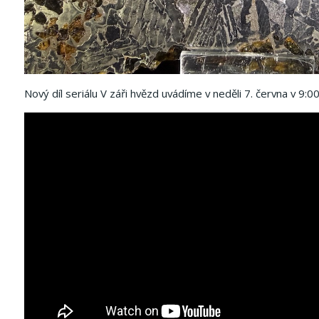
Nový díl seriálu V záři hvězd uvádíme v neděli 7. června v 9:00