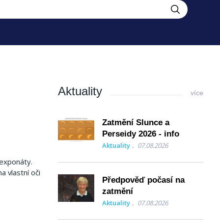
Aktuality
více
Zatmění Slunce a
Perseidy 2026 - info
Aktuality
07.08.2026
 exponáty.
 vlastní oči
Předpověď počasí na
zatmění
Aktuality
07.08.2026