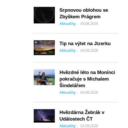
Srpnovou oblohou se
Zbyškem Prágrem
Aktuality
04.08.2026
Tip na výlet na Jizerku
Aktuality
04.08.2026
Hvězdné léto na Monínci
pokračuje s Michalem
Šindelářem
Aktuality
04.08.2026
Hvězdárna Žebrák v
Událostech ČT
Aktuality
03.08.2026