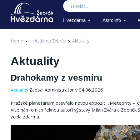
Hledat
Hvězdárna
AstroInfo
Home
Hvězdárna Žebrák
Aktuality
Aktuality
Drahokamy z vesmíru
Zapsal Administrator v 04.06.2026
Aktuality
Pražské planetárium otevřelo novou expozici „Meteority – kro
Více nám o nich řeknou autoři výstavy Milan Zvára a Zdeněk S
zcela zdarma.