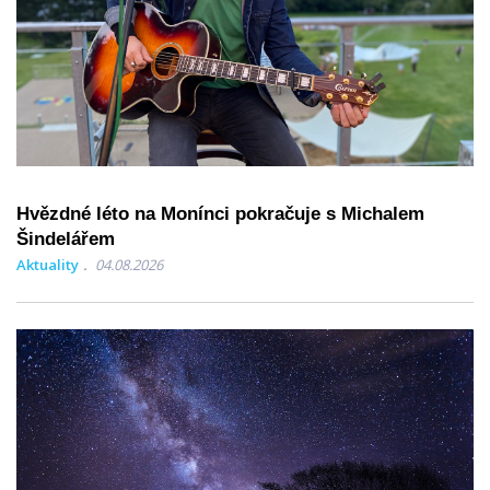
Hvězdné léto na Monínci pokračuje s Michalem
Šindelářem
Aktuality
04.08.2026